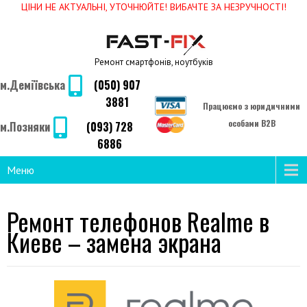
ЦІНИ НЕ АКТУАЛЬНІ, УТОЧНЮЙТЕ! ВИБАЧТЕ ЗА НЕЗРУЧНОСТІ!
Ремонт смартфонів, ноутбуків
м.Деміївська
(050) 907
3881
Працюємо з юридичними
особами B2B
м.Позняки
(093) 728
6886
Меню
Ремонт телефонов Realme в
Киеве – замена экрана