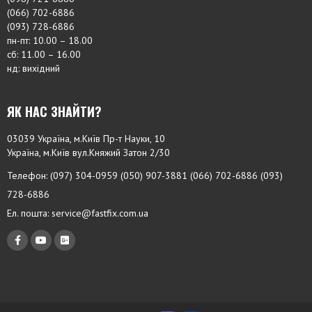
(066) 702-6886
(093) 728-6886
пн-пт: 10.00 – 18.00
сб: 11.00 – 16.00
нд: вихідний
ЯК НАС ЗНАЙТИ?
03039 Україна, м.Київ Пр-т Науки, 10
Україна, м.Київ вул.Княжий Затон 2/30
Телефон: (097) 304-0959 (050) 907-3881 (066) 702-6886 (093)
728-6886
Ел. пошта:
service@fastfix.com.ua
f
y
f
a
o
a
c
u
b
e
t
f
b
u
a
o
b
-