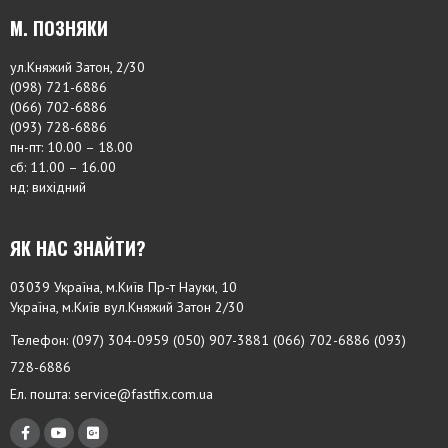
М. ПОЗНЯКИ
ул.Княжий Затон, 2/30
(098) 721-6886
(066) 702-6886
(093) 728-6886
пн-пт: 10.00 – 18.00
сб: 11.00 – 16.00
нд: вихідний
ЯК НАС ЗНАЙТИ?
03039 Україна, м.Київ Пр-т Науки, 10
Україна, м.Київ вул.Княжий Затон 2/30
Телефон: (097) 304-0959 (050) 907-3881 (066) 702-6886 (093)
728-6886
Ел. пошта:
service@fastfix.com.ua
f
y
f
a
o
a