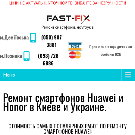
ЦІНИ НЕ АКТУАЛЬНІ, УТОЧНЮЙТЕ! ВИБАЧТЕ ЗА НЕЗРУЧНОСТІ!
Ремонт смартфонів, ноутбуків
м.Деміївська
(050) 907
3881
Працюємо з юридичними
особами B2B
м.Позняки
(093) 728
6886
Меню
Ремонт смартфонов Huawei и
Honor в Киеве и Украине.
СТОИМОСТЬ САМЫХ ПОПУЛЯРНЫХ РАБОТ ПО РЕМОНТУ
СМАРТФОНОВ HUAWEI: