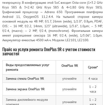
техпроцессу. В конфигурацию этой SoC входит: Octa-core (1×3.2 GHz
Kryo 585 & 3×2.42 GHz Kryo 585 & 4×1.80 GHz Kryo 585).
Графический процессор — Adreno 650. Программная платформа
Android 11, OxygenOS 11.2.4.4. На тыльной стороне камера
основной модуль на 48 MP, f/1.7, 26mm (wide), 1/2.0″, 0.8µm, PDAF,
OIS; – 16 MP, f/2.2, 14mm, 123˚ (ultrawide), 1/3.6″, 1.0µm; – 5 MP,
f/2.4, (macro); – 2 MP, f/2.4, (monochrome). Фронтальная камера
имеет разрешение сенсора 16 MP, f/2.4, (wide), 1/3.06″, 1.0µm.
Аккумулятор емкостью 4500 мА·ч. Модели: LE2101, LE2100
.
Прайс на услуги ремонта OnePlus 9R с учетом стоимости
запчастей
Виды предоставляемых услуг
OnePlus 9R
Сроки*
ремонта
Замена стекла OnePlus 9R
уточняйте
4 часа
1 – 2
Замена экрана OnePlus 9R
уточняйте
часа
Замена дисплейного модуля
1 – 2
уточняйте
оригинал
часа