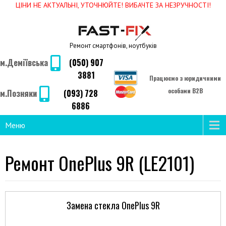
ЦІНИ НЕ АКТУАЛЬНІ, УТОЧНЮЙТЕ! ВИБАЧТЕ ЗА НЕЗРУЧНОСТІ!
Ремонт смартфонів, ноутбуків
м.Деміївська
(050) 907
3881
Працюємо з юридичними
особами B2B
м.Позняки
(093) 728
6886
Меню
Ремонт OnePlus 9R (LE2101)
Замена стекла OnePlus 9R