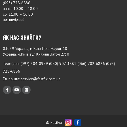
(093) 728-6886
пн-пт: 10.00 – 18.00
сб: 11.00 – 16.00
нд: вихідний
ЯК НАС ЗНАЙТИ?
03039 Україна, м.Київ Пр-т Науки, 10
Україна, м.Київ вул.Княжий Затон 2/30
Телефон: (097) 304-0959 (050) 907-3881 (066) 702-6886 (093)
728-6886
Ел. пошта:
service@fastfix.com.ua
f
y
f
a
o
a
c
u
b
e
t
f
b
u
a
o
b
-
o
e
g
©
FastFix