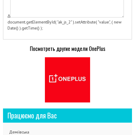
Δ
document.getElementById( "ak_js_2" ).setAttribute( "value", ( new
Date() ).getTime() );
Посмотреть другие модели OnePlus
Працюємо для Вас
Деміївська